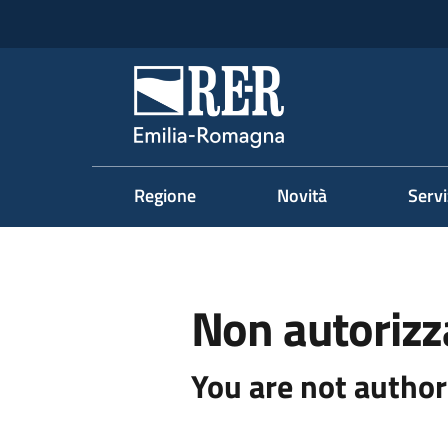
Vai al contenuto
Vai alla navigazione
Vai al footer
Regione Emilia-Romag
Regione
Novità
Servi
Non autorizz
You are not author