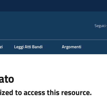
Seguici 
na
zi
Leggi Atti Bandi
Argomenti
ato
ized to access this resource.