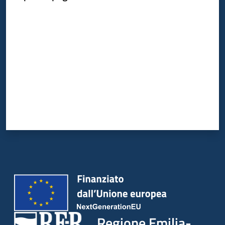
Valuta da 1 a 5 stelle
Argomenti
Campagne
di
comunicazione
Seguici
su
Regione Emilia-