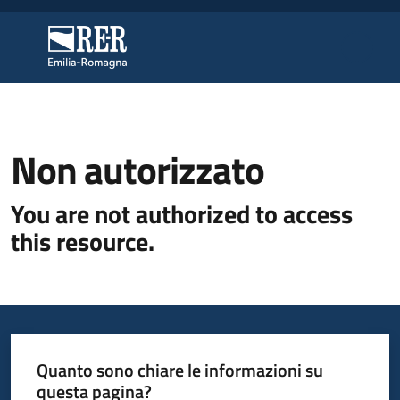
Vai al contenuto
Vai alla navigazione
Vai al footer
Regione Emilia-Romagna
Regione Emilia-Romagna
Regione
Non autorizzato
You are not authorized to access
Novità
this resource.
Servizi
Leggi
Atti
Quanto sono chiare le informazioni su
Bandi
questa pagina?