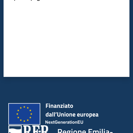
Valuta da 1 a 5 stelle
Argomenti
Campagne
di
comunicazione
Seguici
su
Regione Emilia-