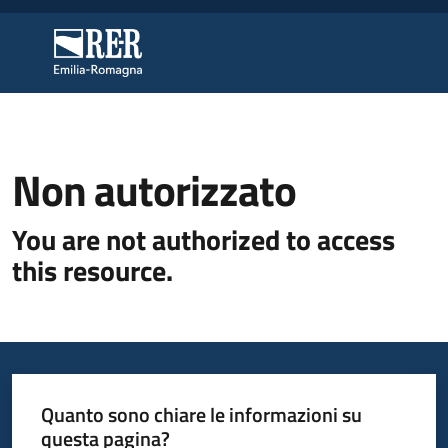
Vai al contenuto
Vai alla navigazione
Vai al footer
Regione Emilia-Romagna
Regione Emilia-Romagna
Regione
Non autorizzato
You are not authorized to access
Novità
this resource.
Servizi
Leggi
Atti
Quanto sono chiare le informazioni su
Bandi
questa pagina?