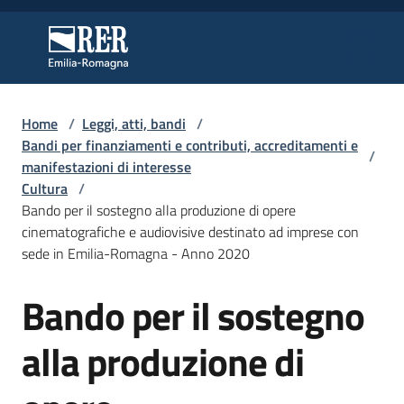
Vai al contenuto
Vai alla navigazione
Vai al footer
Regione Emilia-Romagna
Regione Emilia-Romagna
Home
/
Leggi, atti, bandi
/
Regione
Bandi per finanziamenti e contributi, accreditamenti e
/
manifestazioni di interesse
Cultura
/
Bando per il sostegno alla produzione di opere
Novità
cinematografiche e audiovisive destinato ad imprese con
sede in Emilia-Romagna - Anno 2020
Servizi
Bando per il sostegno
Salta al contenuto
Leggi
alla produzione di
Atti
Bandi