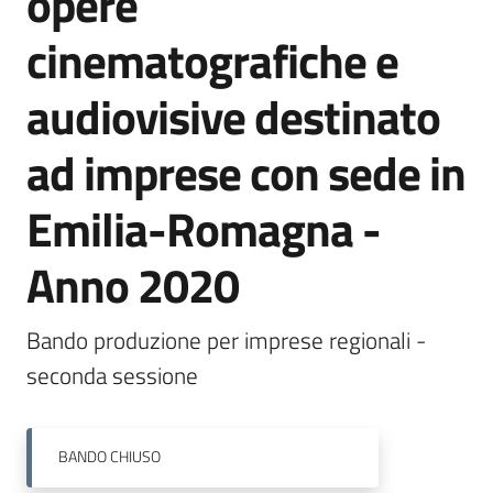
opere
cinematografiche e
Argomenti
audiovisive destinato
ad imprese con sede in
Campagne
Emilia-Romagna -
di
comunicazione
Anno 2020
Bando produzione per imprese regionali - 
Seguici
su
seconda sessione
BANDO
CHIUSO