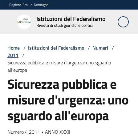
Vai al contenuto
Vai alla navigazione
Vai al footer
Regione Emilia-Romagna
Istituzioni del Federalismo
Istituzioni
Rivista di studi giuridici e politici
del
Federalismo
Rivista di studi
Home
/
Istituzioni del Federalismo
/
Numeri
/
giuridici e politici
2011
/
Sicurezza pubblica e misure d'urgenza: uno sguardo
all'europa
La
Sicurezza pubblica e
Rivista
misure d'urgenza: uno
Numeri
Menu selezionato
sguardo all'europa
Autori
Abbonamenti
Numero 4 2011 • ANNO XXXII