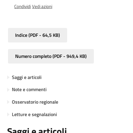
Condividi
Vedi azioni
Norme
redazionali
e
codice
Indice
(
PDF
-
64,5 KB
)
etico
Numero completo
(
PDF
-
949,4 KB
)
Saggi e articoli
Regione
Emilia-
Note e commenti
Romagna
Osservatorio regionale
Regione
Letture e segnalazioni
Novità
Saggi e articoli