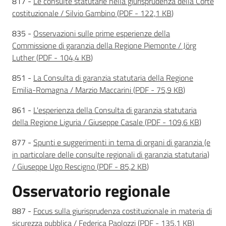
817 -
Le consulte statutarie nella giurisprudenza della Corte
costituzionale / Silvio Gambino
(
PDF
-
122,1 KB
)
835 -
Osservazioni sulle prime esperienze della
Commissione di garanzia della Regione Piemonte / Jörg
Luther
(
PDF
-
104,4 KB
)
851 -
La Consulta di garanzia statutaria della Regione
Emilia-Romagna / Marzio Maccarini
(
PDF
-
75,9 KB
)
861 -
L'esperienza della Consulta di garanzia statutaria
della Regione Liguria / Giuseppe Casale
(
PDF
-
109,6 KB
)
877 -
Spunti e suggerimenti in tema di organi di garanzia (e
in particolare delle consulte regionali di garanzia statutaria)
/ Giuseppe Ugo Rescigno
(
PDF
-
85,2 KB
)
Osservatorio regionale
887 -
Focus sulla giurisprudenza costituzionale in materia di
sicurezza pubblica / Federica Paolozzi
(
PDF
-
135,1 KB
)