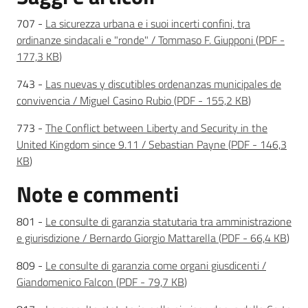
Servizi
707 -
La sicurezza urbana e i suoi incerti confini, tra
ordinanze sindacali e "ronde" / Tommaso F. Giupponi
(
PDF
-
Leggi Atti Bandi
177,3 KB
)
743 -
Las nuevas y discutibles ordenanzas municipales de
convivencia / Miguel Casino Rubio
(
PDF
-
155,2 KB
)
Argomenti
773 -
The Conflict between Liberty and Security in the
United Kingdom since 9.11 / Sebastian Payne
(
PDF
-
146,3
KB
)
Note e commenti
801 -
Le consulte di garanzia statutaria tra amministrazione
e giurisdizione / Bernardo Giorgio Mattarella
(
PDF
-
66,4 KB
)
809 -
Le consulte di garanzia come organi giusdicenti /
Giandomenico Falcon
(
PDF
-
79,7 KB
)