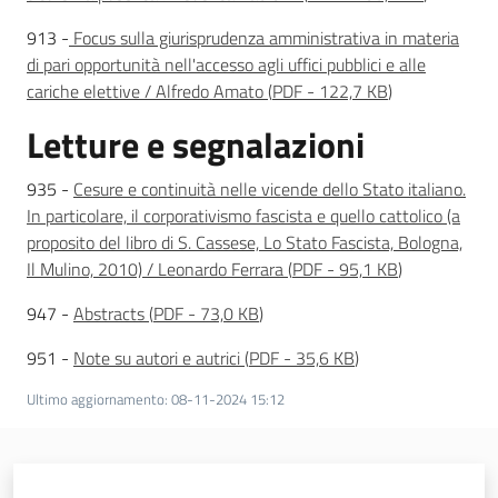
913 -
Focus sulla giurisprudenza amministrativa in materia
di pari opportunità nell'accesso agli uffici pubblici e alle
cariche elettive / Alfredo Amato
(
PDF
-
122,7 KB
)
Letture e segnalazioni
935 -
Cesure e continuità nelle vicende dello Stato italiano.
In particolare, il corporativismo fascista e quello cattolico (a
proposito del libro di S. Cassese, Lo Stato Fascista, Bologna,
Il Mulino, 2010) / Leonardo Ferrara
(
PDF
-
95,1 KB
)
947 -
Abstracts
(
PDF
-
73,0 KB
)
951 -
Note su autori e autrici
(
PDF
-
35,6 KB
)
Ultimo aggiornamento
:
08-11-2024 15:12