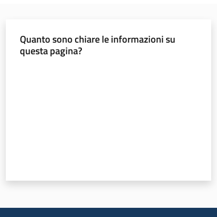
Norme
redazionali
Quanto sono chiare le informazioni su
e
questa pagina?
codice
etico
Valuta da 1 a 5 stelle
Regione
Emilia-
Romagna
Regione
Novità