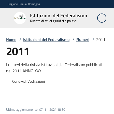
Vai al contenuto
Vai alla navigazione
Vai al footer
Regione Emilia-Romagna
Istituzioni del Federalismo
Istituzioni
Rivista di studi giuridici e politici
del
Federalismo
Rivista di studi
Home
/
Istituzioni del Federalismo
/
Numeri
/
2011
giuridici e politici
2011
La
I numeri della rivista Istituzioni del Federalismo pubblicati
Rivista
nel 2011 ANNO XXXII
Numeri
Condividi
Vedi azioni
Menu selezionato
Autori
Abbonamenti
Ultimo aggiornamento
:
07-11-2024 18:30