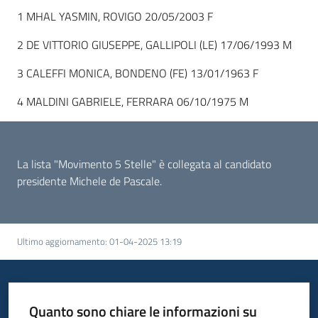
1 MHAL YASMIN, ROVIGO 20/05/2003 F
Argomenti
2 DE VITTORIO GIUSEPPE, GALLIPOLI (LE) 17/06/1993 M
3 CALEFFI MONICA, BONDENO (FE) 13/01/1963 F
4 MALDINI GABRIELE, FERRARA 06/10/1975 M
Campagne
di
comunicazione
La lista "Movimento 5 Stelle" è collegata al candidato
presidente Michele de Pascale.
Seguici
su
Ultimo aggiornamento
:
01-04-2025 13:19
Quanto sono chiare le informazioni su