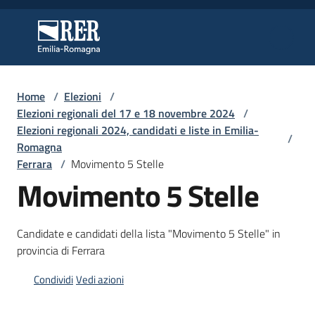
Vai al contenuto
Vai alla navigazione
Vai al footer
Regione Emilia-Romagna
Regione Emilia-Romagna
Home
/
Elezioni
/
Regione
Elezioni regionali del 17 e 18 novembre 2024
/
Elezioni regionali 2024, candidati e liste in Emilia-
/
Romagna
Ferrara
/
Movimento 5 Stelle
Novità
Movimento 5 Stelle
Servizi
Candidate e candidati della lista "Movimento 5 Stelle" in
provincia di Ferrara
Leggi
Atti
Condividi
Vedi azioni
Bandi