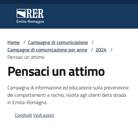
Vai al contenuto
Vai alla navigazione
Vai al footer
Regione Emilia-Romagna
Regione Emilia-Romagna
Home
/
Campagne di comunicazione
/
Regione
Campagne di comunicazione per anno
/
2024
/
Pensaci un attimo
Pensaci un attimo
Novità
Campagna di informazione ed educazione sulla prevenzione
dei comportamenti a rischio, rivolta agli utenti della strada
Servizi
in Emilia-Romagna
Leggi
Condividi
Vedi azioni
Atti
Bandi