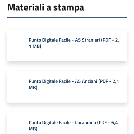
Materiali a stampa
Argomenti
Punto Digitale Facile - A5 Stranieri
(
PDF
-
2,
1 MB
)
Campagne
di
comunicazione
Menu selezionato
Punto Digitale Facile - A5 Anziani
(
PDF
-
2,1
MB
)
Seguici
su
Punto Digitale Facile - Locandina
(
PDF
-
6,4
MB
)