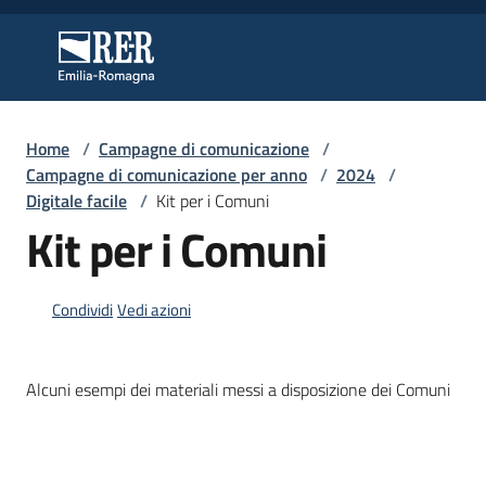
Vai al contenuto
Vai alla navigazione
Vai al footer
Regione Emilia-Romagna
Regione Emilia-Romagna
Home
/
Campagne di comunicazione
/
Regione
Campagne di comunicazione per anno
/
2024
/
Digitale facile
/
Kit per i Comuni
Kit per i Comuni
Novità
Condividi
Vedi azioni
Servizi
Alcuni esempi dei materiali messi a disposizione dei Comuni
Leggi
Atti
Bandi