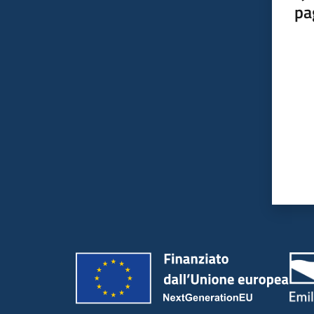
pa
Valut