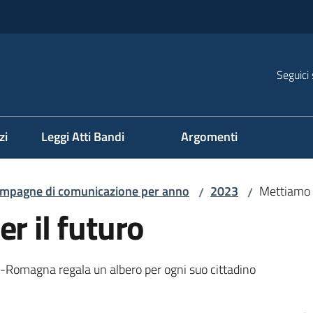
Seguici 
na
zi
Leggi Atti Bandi
Argomenti
mpagne di comunicazione per anno
2023
Mettiamo r
/
/
r il futuro
lia-Romagna regala un albero per ogni suo cittadino