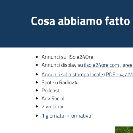
Cosa abbiamo fatto e
Annunci su IlSole24Ore
Annunci display su
ilsole24ore.com
,
gree
Annunci sulla stampa locale
(
PDF
-
4,7 
Spot su Radio24
Podcast
Adv Social
2 webinar
1 giornata informativa