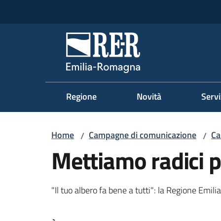
Vai al contenuto
Vai alla navigazione
Vai al footer
Regione Emilia-Romag
Regione
Novità
Servi
Home
Campagne di comunicazione
Ca
/
/
Mettiamo radici pe
"Il tuo albero fa bene a tutti": la Regione Emi