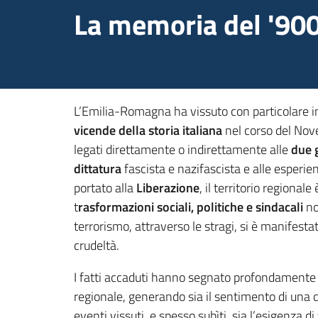
La memoria del '90
L’Emilia-Romagna ha vissuto con particolare in
vicende della storia italiana
nel corso del Nove
legati direttamente o indirettamente alle
due 
dittatura
fascista e nazifascista e alle esperie
portato alla
Liberazione
, il territorio regional
t
rasformazioni sociali, politiche e sindacali
no
terrorismo, attraverso le stragi, si è manifesta
crudeltà.
I fatti accaduti hanno segnato profondamente 
regionale, generando sia il sentimento di una
eventi vissuti, e spesso subìti, sia l’esigenza d