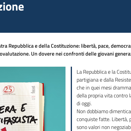
zione
tra Repubblica e della Costituzione: libertà, pace, democraz
ovalutazione. Un dovere nei confronti delle giovani generaz
La Repubblica e la Costitu
partigiana e dalla Resist
che in quei mesi drammat
della propria vita contro l
di oggi.
Non dobbiamo dimenticare 
conquiste fatte. Libertà,
sono valori non negoziabi