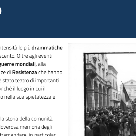
0
tensità le più
drammatiche
cento. Oltre agli eventi
guerre mondiali,
alla
nze di
Resistenza
che hanno
e è stato teatro di importanti
nché il luogo in cui il
to nella sua spietatezza e
la storia della comunità
 doverosa memoria degli
i tramandare, in particolar