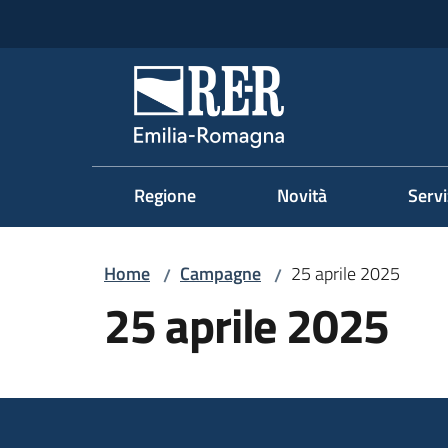
Vai al contenuto
Vai alla navigazione
Vai al footer
Regione Emilia-Romag
Regione
Novità
Servi
Home
Campagne
25 aprile 2025
/
/
25 aprile 2025