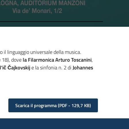
so il linguaggio universale della musica.
e 18), dove
la Filarmonica Arturo Toscanini
,
l'ič Čajkovskij
e la sinfonia n. 2 di
J
ohannes
Scarica il programma
(
PDF
-
129,7 KB
)