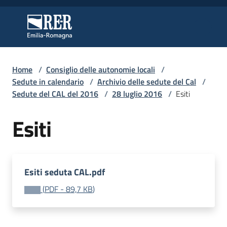
Vai al contenuto
Vai alla navigazione
Vai al footer
Regione Emilia-Romagna
Regione Emilia-Romagna
Home
/
Consiglio delle autonomie locali
/
Regione
Sedute in calendario
/
Archivio delle sedute del Cal
/
Sedute del CAL del 2016
/
28 luglio 2016
/
Esiti
Esiti
Novità
Servizi
Esiti seduta CAL.pdf
Leggi
(
PDF
-
89,7 KB
)
Atti
Bandi