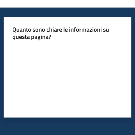
Argomenti
Quanto sono chiare le informazioni su
questa pagina?
Valuta da 1 a 5 stelle
Campagne
di
comunicazione
Seguici
su