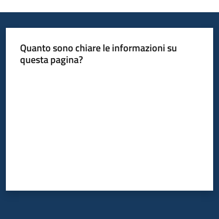
Argomenti
Quanto sono chiare le informazioni su
questa pagina?
Valuta da 1 a 5 stelle
Campagne
di
comunicazione
Seguici
su