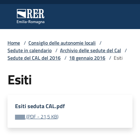
Vai al contenuto
Vai alla navigazione
Vai al footer
Regione Emilia-Romagna
Regione Emilia-Romagna
Home
/
Consiglio delle autonomie locali
/
Regione
Sedute in calendario
/
Archivio delle sedute del Cal
/
Sedute del CAL del 2016
/
18 gennaio 2016
/
Esiti
Esiti
Novità
Servizi
Esiti seduta CAL.pdf
Leggi
(
PDF
-
21,5 KB
)
Atti
Bandi