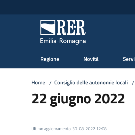
Vai al contenuto
Vai alla navigazione
Vai al footer
Regione Emilia-Romag
Regione
Novità
Servi
Home
Consiglio delle autonomie locali
/
/
22 giugno 2022
Ultimo aggiornamento
:
30-08-2022 12:08