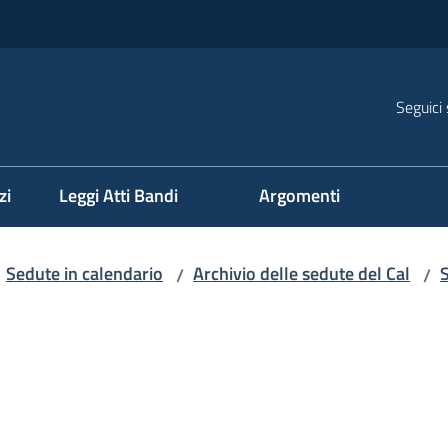
Seguici 
na
zi
Leggi Atti Bandi
Argomenti
Sedute in calendario
Archivio delle sedute del Cal
/
/