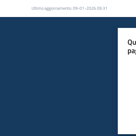
Ultimo aggiornamento
:
09-01-2026 09:31
Qu
pa
Valut