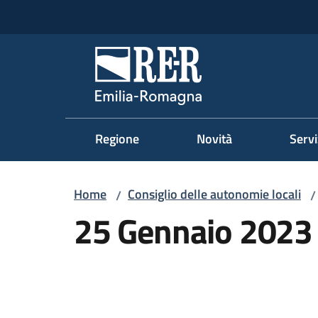
Vai al contenuto
Vai alla navigazione
Vai al footer
Regione Emilia-Romag
Regione
Novità
Servi
Home
Consiglio delle autonomie locali
/
/
25 Gennaio 2023