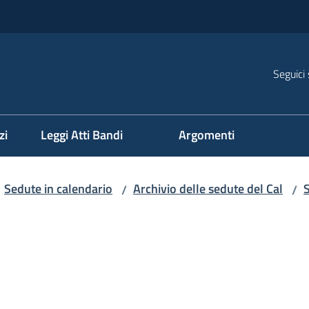
Seguici 
na
zi
Leggi Atti Bandi
Argomenti
Sedute in calendario
Archivio delle sedute del Cal
/
/