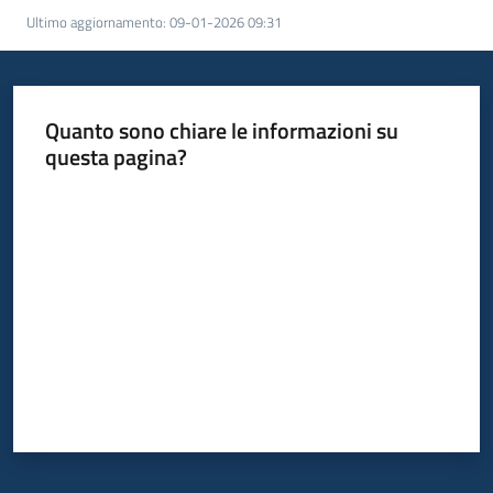
Ultimo aggiornamento
:
09-01-2026 09:31
Argomenti
Quanto sono chiare le informazioni su
questa pagina?
Campagne
Valuta da 1 a 5 stelle
di
comunicazione
Seguici
su