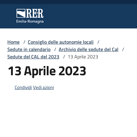
Vai al contenuto
Vai alla navigazione
Vai al footer
Regione Emilia-Romagna
Regione Emilia-Romagna
Home
/
Consiglio delle autonomie locali
/
Regione
Sedute in calendario
/
Archivio delle sedute del Cal
/
Sedute del CAL del 2023
/
13 Aprile 2023
13 Aprile 2023
Novità
Condividi
Vedi azioni
Servizi
Leggi
Atti
Bandi