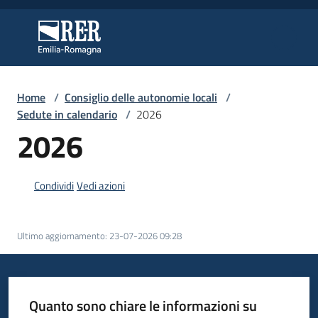
Vai al contenuto
Vai alla navigazione
Vai al footer
Regione Emilia-Romagna
Regione Emilia-Romagna
Home
/
Consiglio delle autonomie locali
/
Regione
Sedute in calendario
/
2026
2026
Novità
Condividi
Vedi azioni
Servizi
Ultimo aggiornamento
:
23-07-2026 09:28
Leggi
Atti
Bandi
Quanto sono chiare le informazioni su