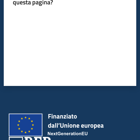
questa pagina?
Valuta da 1 a 5 stelle
Argomenti
Campagne
di
comunicazione
Seguici
su