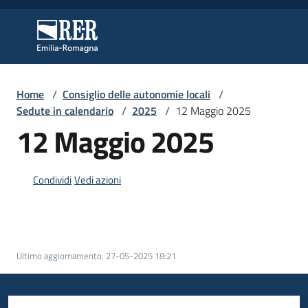
Vai al contenuto
Vai alla navigazione
Vai al footer
Regione Emilia-Romagna
Regione Emilia-Romagna
Home
/
Consiglio delle autonomie locali
/
Regione
Sedute in calendario
/
2025
/
12 Maggio 2025
12 Maggio 2025
Novità
Condividi
Vedi azioni
Servizi
Leggi
Ultimo aggiornamento
:
27-05-2025 18:21
Atti
Bandi