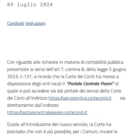
09 luglio 2024
Argomenti
Condividi
Vedi azioni
Campagne
di
Introduzione
Con riguardo alle richieste in materia di contabilità pubblica
comunicazione
presentate ai sensi dell’art.7, comma 8, della legge 5 giugno
2023, n.131, si ricorda che la Corte dei Conti ha messo a
disposizione degli enti locali il
“Portale Centrale Pareri”
al
quale si può accedere sia dal portale dei servizi della Corte
Seguici
dei Conti all’indirizzo
https://servizionline.corteconti.it
sia
su
direttamente dall’indirizzo
https://portalecentralepareri.corteconti.it
.
Grazie all'introduzione del nuovo servizio, la Corte ha
precisato che non è più possibile, per i Comuni, inviare le