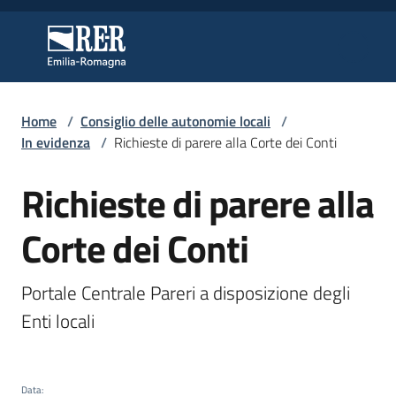
Vai al contenuto
Vai alla navigazione
Vai al footer
Regione Emilia-Romagna
Regione Emilia-Romagna
Home
/
Consiglio delle autonomie locali
/
Regione
In evidenza
/
Richieste di parere alla Corte dei Conti
Richieste di parere alla
Salta al contenuto
Novità
Corte dei Conti
Servizi
Portale Centrale Pareri a disposizione degli 
Enti locali
Leggi
Atti
Bandi
Data
: