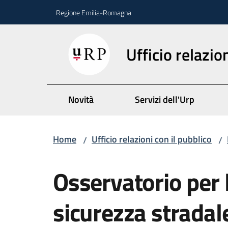
Vai al contenuto
Vai alla navigazione
Vai al footer
Regione Emilia-Romagna
Ufficio relazio
Novità
Servizi dell'Urp
Home
Ufficio relazioni con il pubblico
/
/
Salta al contenuto
Osservatorio per 
sicurezza strada