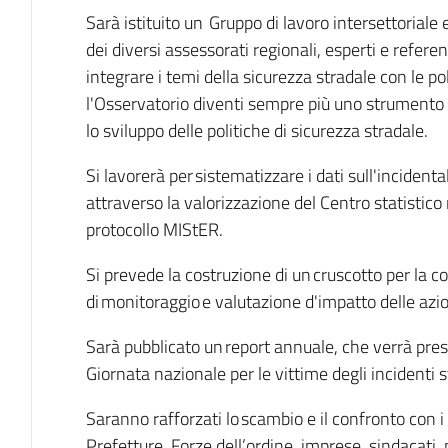
Sarà istituito un Gruppo di lavoro intersettoriale
dei diversi assessorati regionali, esperti e referent
integrare i temi della sicurezza stradale con le pol
l'Osservatorio diventi sempre più uno strumento a 
lo sviluppo delle politiche di sicurezza stradale.
Si lavorerà per sistematizzare i dati sull'incidental
attraverso la valorizzazione del Centro statistico 
protocollo MIStER.
Si prevede la costruzione di un cruscotto per la c
di monitoraggio e valutazione d'impatto delle azio
Sarà pubblicato un report annuale, che verrà pres
Giornata nazionale per le vittime degli incidenti s
Saranno rafforzati lo scambio e il confronto con i t
Prefetture, Forze dell’ordine, imprese, sindacati,