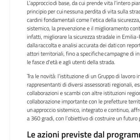
L’approccio di base, da cui prende vita l’intero pian
principio per cui nessuna perdita di vita sulla stra
cardini fondamentali come l'etica della sicurezza,
sistemico, la prevenzione e il miglioramento co
infatti, migliorare la sicurezza stradale in Emil
dalla raccolta e analisi accurata dei dati con repor
attori territoriali, fino a specifiche campagne di 
le fasce d'età e agli utenti della strada.
Tra le novità: l’istituzione di un Gruppo di lavoro i
rappresentanti di diversi assessorati regionali, esp
collaborazioni e scambi con altre istituzioni regi
collaborazione importante con le prefetture territ
un approccio sistemico, integrato e continuo, aff
a 360 gradi, con l’obiettivo di costruire un futuro p
Le azioni previste dal progr