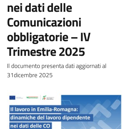
nei dati delle
trasparenza
Comunicazioni
Domande
obbligatorie – IV
frequenti
(FAQ)
Trimestre 2025
P
e
Il documento presenta dati aggiornati al 
r
31dicembre 2025
s
o
n
e
e
o
r
g