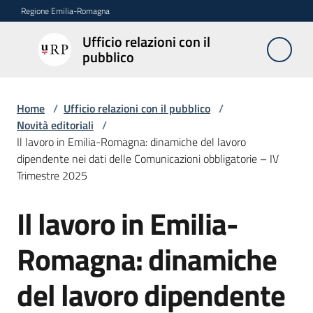
Vai al contenuto
Vai alla navigazione
Vai al footer
Regione Emilia-Romagna
Ufficio relazioni con il
Ufficio
pubblico
relazioni
con il
pubblico
Home
/
Ufficio relazioni con il pubblico
/
Novità editoriali
/
Il lavoro in Emilia-Romagna: dinamiche del lavoro
dipendente nei dati delle Comunicazioni obbligatorie – IV
Novità
Trimestre 2025
Il lavoro in Emilia-
Salta al contenuto
Servizi
dell'Urp
Romagna: dinamiche
del lavoro dipendente
Accesso
e