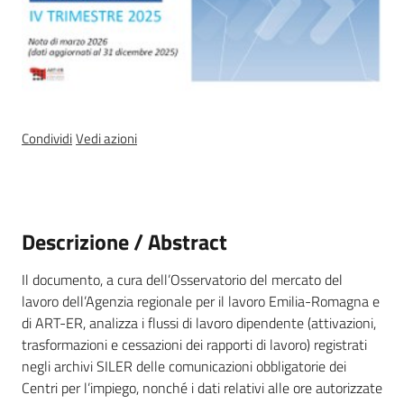
a
n
i
g
r
a
Condividi
Vedi azioni
m
m
a
Descrizione / Abstract
Il documento, a cura dell’Osservatorio del mercato del
lavoro dell’Agenzia regionale per il lavoro Emilia-Romagna e
Regione
di ART-ER, analizza i flussi di lavoro dipendente (attivazioni,
Emilia-
trasformazioni e cessazioni dei rapporti di lavoro) registrati
Romagna
negli archivi SILER delle comunicazioni obbligatorie dei
Centri per l’impiego, nonché i dati relativi alle ore autorizzate
Regione