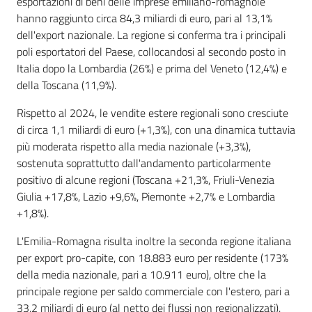
esportazioni di beni delle imprese emiliano-romagnole
hanno raggiunto circa 84,3 miliardi di euro, pari al 13,1%
Novità
dell'export nazionale. La regione si conferma tra i principali
poli esportatori del Paese, collocandosi al secondo posto in
Servizi
Italia dopo la Lombardia (26%) e prima del Veneto (12,4%) e
della Toscana (11,9%).
Leggi Atti Bandi
Rispetto al 2024, le vendite estere regionali sono cresciute
di circa 1,1 miliardi di euro (+1,3%), con una dinamica tuttavia
più moderata rispetto alla media nazionale (+3,3%),
sostenuta soprattutto dall'andamento particolarmente
Argomenti
positivo di alcune regioni (Toscana +21,3%, Friuli-Venezia
Giulia +17,8%, Lazio +9,6%, Piemonte +2,7% e Lombardia
+1,8%).
L'Emilia-Romagna risulta inoltre la seconda regione italiana
per export pro-capite, con 18.883 euro per residente (173%
della media nazionale, pari a 10.911 euro), oltre che la
principale regione per saldo commerciale con l'estero, pari a
33,2 miliardi di euro (al netto dei flussi non regionalizzati).