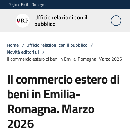
Vai al contenuto
Vai alla navigazione
Vai al footer
Regione Emilia-Romagna
Ufficio relazioni con il
Ufficio
pubblico
relazioni
con il
pubblico
Home
/
Ufficio relazioni con il pubblico
/
Novità editoriali
/
Il commercio estero di beni in Emilia-Romagna. Marzo 2026
Novità
Il commercio estero di
Salta al contenuto
beni in Emilia-
Servizi
dell'Urp
Romagna. Marzo
2026
Accesso
e