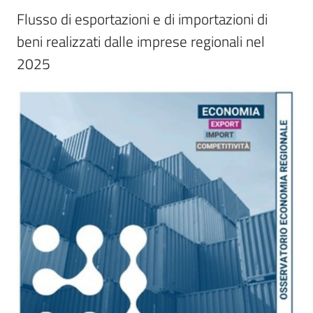
trasparenza
Flusso di esportazioni e di importazioni di 
beni realizzati dalle imprese regionali nel 
2025
Domande
frequenti
(FAQ)
P
e
r
s
o
n
e
e
o
r
g