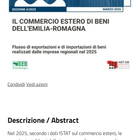
a
n
i
g
r
a
m
m
a
Condividi
Vedi azioni
Regione
Emilia-
Descrizione / Abstract
Romagna
Nel 2025, secondo i dati ISTAT sul commercio estero, le
Regione