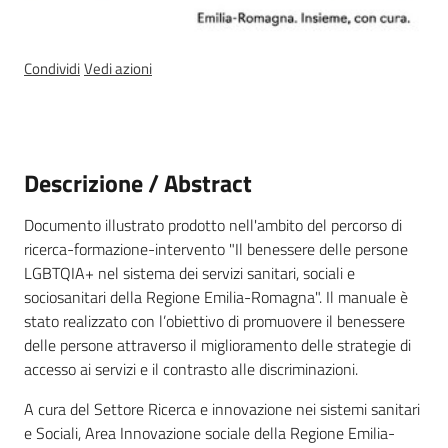
a
n
i
Condividi
Vedi azioni
g
r
a
m
Descrizione / Abstract
m
a
Documento illustrato prodotto nell'ambito del percorso di
ricerca-formazione-intervento "Il benessere delle persone
LGBTQIA+ nel sistema dei servizi sanitari, sociali e
sociosanitari della Regione Emilia-Romagna". Il manuale è
stato realizzato con l’obiettivo di promuovere il benessere
Regione
delle persone attraverso il miglioramento delle strategie di
Emilia-
accesso ai servizi e il contrasto alle discriminazioni.
Romagna
A cura del Settore Ricerca e innovazione nei sistemi sanitari
e Sociali, Area Innovazione sociale della Regione Emilia-
Regione