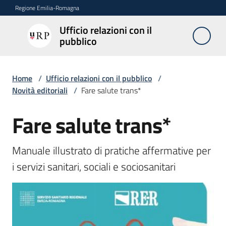
Vai al contenuto
Vai alla navigazione
Vai al footer
Regione Emilia-Romagna
Ufficio relazioni con il
Ufficio
pubblico
relazioni
con il
pubblico
Home
/
Ufficio relazioni con il pubblico
/
Novità editoriali
/
Fare salute trans*
Fare salute trans*
Novità
Salta al contenuto
Manuale illustrato di pratiche affermative per 
Servizi
i servizi sanitari, sociali e sociosanitari
dell'Urp
Accesso
e