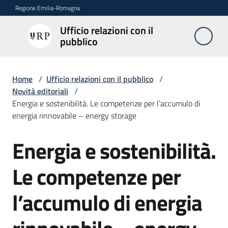
Vai al contenuto
Vai alla navigazione
Vai al footer
Regione Emilia-Romagna
Ufficio relazioni con il
Ufficio
pubblico
relazioni
con il
pubblico
Home
/
Ufficio relazioni con il pubblico
/
Novità editoriali
/
Energia e sostenibilità. Le competenze per l’accumulo di
energia rinnovabile – energy storage
Novità
Energia e sostenibilità.
Salta al contenuto
Servizi
Le competenze per
dell'Urp
l’accumulo di energia
Accesso
e