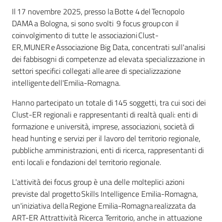
Il 17 novembre 2025, presso la Botte 4 del Tecnopolo
Novità
DAMA a Bologna, si sono svolti 9 focus group con il
coinvolgimento di tutte le associazioni Clust-
Servizi
ER, MUNER e Associazione Big Data, concentrati sull'analisi
dei fabbisogni di competenze ad elevata specializzazione in
settori specifici collegati alle aree di specializzazione
Leggi Atti Bandi
intelligente dell'Emilia-Romagna.
Hanno partecipato un totale di 145 soggetti, tra cui soci dei
Clust-ER regionali e rappresentanti di realtà quali: enti di
Argomenti
formazione e università, imprese, associazioni, società di
head hunting e servizi per il lavoro del territorio regionale,
pubbliche amministrazioni, enti di ricerca, rappresentanti di
enti locali e fondazioni del territorio regionale.
L'attività dei focus group è una delle molteplici azioni
previste dal progetto Skills Intelligence Emilia-Romagna,
un'iniziativa della Regione Emilia-Romagna realizzata da
ART-ER Attrattività Ricerca Territorio, anche in attuazione