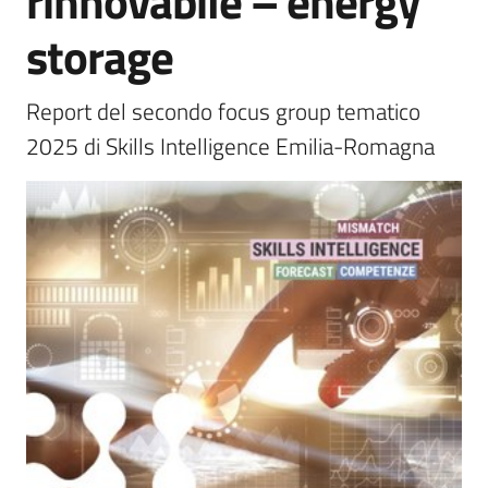
rinnovabile – energy
trasparenza
storage
Domande
Report del secondo focus group tematico 
frequenti
2025 di Skills Intelligence Emilia-Romagna
(FAQ)
P
e
r
s
o
n
e
e
o
r
g