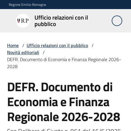
Vai al contenuto
Vai alla navigazione
Vai al footer
Regione Emilia-Romagna
Ufficio relazioni con il
Ufficio
pubblico
relazioni
con il
pubblico
Home
/
Ufficio relazioni con il pubblico
/
Novità editoriali
/
DEFR. Documento di Economia e Finanza Regionale 2026-
2028
Novità
DEFR. Documento di
Salta al contenuto
Servizi
Economia e Finanza
dell'Urp
Regionale 2026-2028
Accesso
e