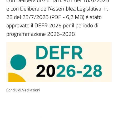
Con Delibera di Giunta n. 961 del 16/6/2025 
trasparenza
e con Delibera dell'Assemblea Legislativa nr. 
28 del 23/7/2025 (PDF - 6,2 MB) è stato 
approvato il DEFR 2026 per il periodo di 
Domande
frequenti
programmazione 2026-2028
(FAQ)
P
e
r
s
o
n
e
Condividi
Vedi azioni
e
o
r
g