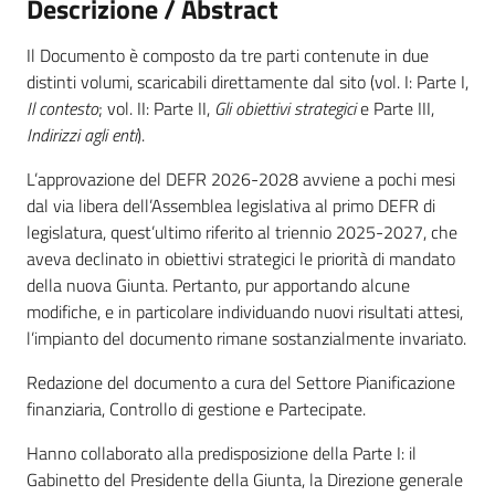
Descrizione / Abstract
a
n
Il Documento è composto da tre parti contenute in due
i
distinti volumi, scaricabili direttamente dal sito (vol. I: Parte I,
g
Il contesto
; vol. II: Parte II,
Gli obiettivi strategici
e Parte III,
r
Indirizzi agli enti
).
a
m
L’approvazione del DEFR 2026-2028 avviene a pochi mesi
m
dal via libera dell’Assemblea legislativa al primo DEFR di
a
legislatura, quest’ultimo riferito al triennio 2025-2027, che
aveva declinato in obiettivi strategici le priorità di mandato
della nuova Giunta. Pertanto, pur apportando alcune
modifiche, e in particolare individuando nuovi risultati attesi,
l’impianto del documento rimane sostanzialmente invariato.
Regione
Redazione del documento a cura del Settore Pianificazione
Emilia-
finanziaria, Controllo di gestione e Partecipate.
Romagna
Hanno collaborato alla predisposizione della Parte I: il
Gabinetto del Presidente della Giunta, la Direzione generale
Regione