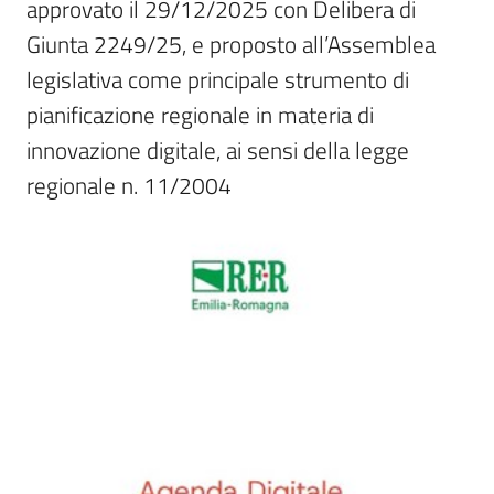
approvato il 29/12/2025 con Delibera di 
trasparenza
Giunta 2249/25, e proposto all’Assemblea 
legislativa come principale strumento di 
Domande
pianificazione regionale in materia di 
frequenti
innovazione digitale, ai sensi della legge 
(FAQ)
regionale n. 11/2004
P
e
r
s
o
n
e
e
o
r
g