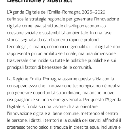
L’Agenda Digitale dell’Emilia-Romagna 2025–2029
Novità
definisce la strategia regionale per governare l’innovazione
digitale come leva strutturale di sviluppo economico,
Servizi
coesione sociale e sostenibilità ambientale. In una fase
storica segnata da cambiamenti rapidi e profondi –
Leggi Atti Bandi
tecnologici, climatici, economici e geopolitici – il digitale non
rappresenta più un ambito settoriale, ma una dimensione
trasversale che incide su tutte le politiche pubbliche e sui
principali fattori di benessere delle comunità.
Argomenti
La Regione Emilia-Romagna assume questa sfida con la
consapevolezza che l’innovazione tecnologica non è neutra:
può generare opportunità straordinarie, ma anche nuove
disuguaglianze se non viene governata. Per questo l’Agenda
Digitale si fonda su una visione chiara: orientare
l’innovazione digitale al bene comune, mettendo al centro
le persone, i diritti, i territori e la qualità dei servizi, affinché il
progresso tecnologico si traduca in crescita equa, inclusiva e