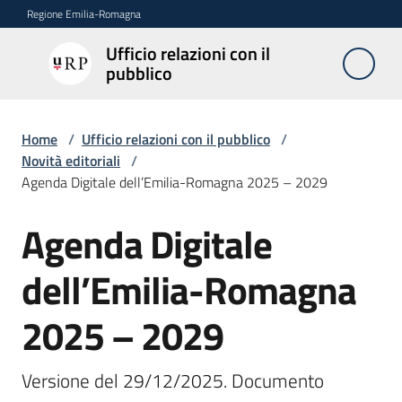
Vai al contenuto
Vai alla navigazione
Vai al footer
Regione Emilia-Romagna
Ufficio relazioni con il
Ufficio
pubblico
relazioni
con il
pubblico
Home
/
Ufficio relazioni con il pubblico
/
Novità editoriali
/
Agenda Digitale dell’Emilia-Romagna 2025 – 2029
Novità
Agenda Digitale
Salta al contenuto
dell’Emilia-Romagna
Servizi
dell'Urp
2025 – 2029
Accesso
Versione del 29/12/2025. Documento 
e