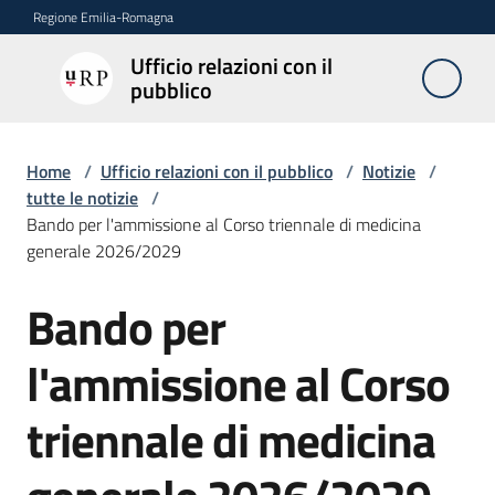
Vai al contenuto
Vai alla navigazione
Vai al footer
Regione Emilia-Romagna
Ufficio relazioni con il
Ufficio
pubblico
relazioni
con il
pubblico
Home
/
Ufficio relazioni con il pubblico
/
Notizie
/
tutte le notizie
/
Bando per l'ammissione al Corso triennale di medicina
generale 2026/2029
Novità
Bando per
Salta al contenuto
Servizi
l'ammissione al Corso
dell'Urp
triennale di medicina
Accesso
e