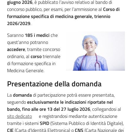
giugno 2026
, è pubblicato l’avviso relativo al bando di
a
concorso pubblico, per esami, per l’ammissione al
Corso di
n
formazione specifica di medicina generale, triennio
i
2026/2029
.
g
r
Saranno
185 i medici
che
a
quest’anno potranno
m
accedere
, tramite concorso
m
ordinario, al
corso
triennale
a
di formazione specifica in
Medicina Generale.
Presentazione della domanda
La
domanda
di partecipazione potrà essere presentata,
Regione
seguendo
esclusivamente le indicazioni riportate nel
Emilia-
bando, fino alle ore 13 del 27 luglio 2026
, collegandosi al
Romagna
sito dedicato
e registrandosi mediante autenticazione
tramite i sistemi
SPID
(Sistema Pubblico di Identità Digitale),
Regione
CIE
(Carta d’Identità Elettronica) o
CNS
(Carta Nazionale dei