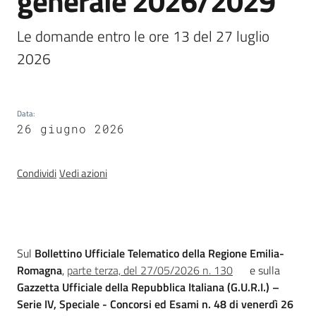
generale 2026/2029
trasparenza
Le domande entro le ore 13 del 27 luglio 
2026
Domande
frequenti
(FAQ)
Data
:
26 giugno 2026
P
e
r
Condividi
Vedi azioni
s
o
n
e
Introduzione
Sul
Bollettino Ufficiale Telematico della Regione Emilia-
e
Romagna
,
parte terza, del 27/05/2026 n. 130
e sulla
o
Gazzetta Ufficiale della Repubblica Italiana (G.U.R.I.) –
r
Serie IV, Speciale - Concorsi ed Esami n. 48 di venerdì 26
g