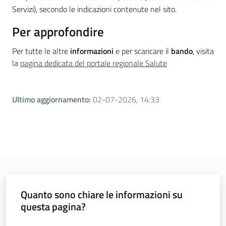
Servizi), secondo le indicazioni contenute nel sito.
Novità
Per approfondire
Servizi
Per tutte le altre
informazioni
e per scaricare il
bando
, visita
la
pagina dedicata del portale regionale Salute
Leggi Atti Bandi
Ultimo aggiornamento
:
02-07-2026, 14:33
Argomenti
Quanto sono chiare le informazioni su
questa pagina?
Valuta da 1 a 5 stelle