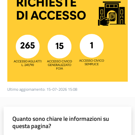
trasparenza
Domande
frequenti
(FAQ)
P
e
r
s
o
Ultimo aggiornamento
:
15-07-2026 15:08
n
e
e
o
Quanto sono chiare le informazioni su
r
questa pagina?
g