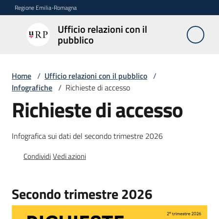
Vai al contenuto
Vai alla navigazione
Vai al footer
Regione Emilia-Romagna
Ufficio relazioni con il
Ufficio
pubblico
relazioni
con il
pubblico
Home
/
Ufficio relazioni con il pubblico
/
Infografiche
/
Richieste di accesso
Richieste di accesso
Novità
Infografica sui dati del secondo trimestre 2026
Servizi
Condividi
Vedi azioni
dell'Urp
Secondo trimestre 2026
Accesso
e