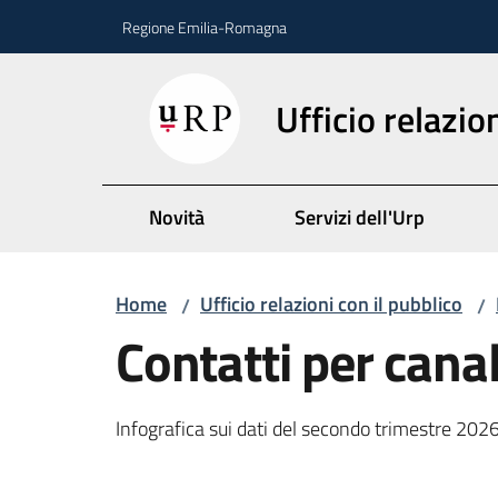
Vai al contenuto
Vai alla navigazione
Vai al footer
Regione Emilia-Romagna
Ufficio relazio
Novità
Servizi dell'Urp
Home
Ufficio relazioni con il pubblico
/
/
Contatti per cana
Infografica sui dati del secondo trimestre 202