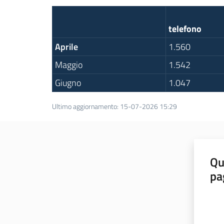
telefono
Aprile
1.560
Maggio
1.542
Giugno
1.047
Ultimo aggiornamento
:
15-07-2026 15:29
Qu
pa
Valut