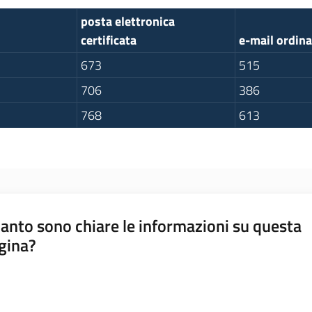
posta elettronica
certificata
e-mail ordina
673
515
706
386
768
613
anto sono chiare le informazioni su questa
gina?
a da 1 a 5 stelle