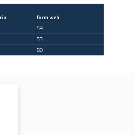
ria
form web
59
53
80