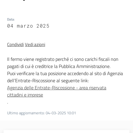
trasparenza
Data
:
04 marzo 2025
Domande
frequenti
(FAQ)
Condividi
Vedi azioni
Menu selezionato
P
Il fermo viene registrato perché ci sono carichi fiscali non
e
pagati di cui è creditrice la Pubblica Amministrazione.
r
Puoi verificare la tua posizione accedendo al sito di Agenzia
s
dell’Entrate-Riscossione al seguente link:
o
Agenzia delle Entrate-Riscossione - area riservata
n
cittadini e imprese
e
.
e
Ultimo aggiornamento
:
04-03-2025 10:01
o
r
g