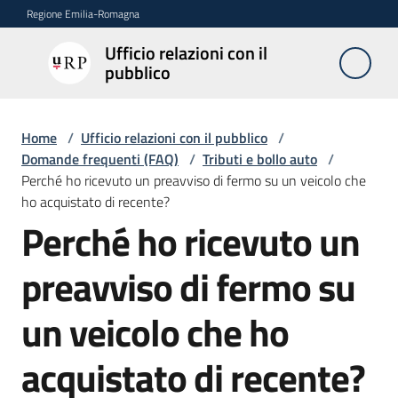
Vai al contenuto
Vai alla navigazione
Vai al footer
Regione Emilia-Romagna
Ufficio relazioni con il
Ufficio
pubblico
relazioni
con il
pubblico
Home
/
Ufficio relazioni con il pubblico
/
Domande frequenti (FAQ)
/
Tributi e bollo auto
/
Perché ho ricevuto un preavviso di fermo su un veicolo che
ho acquistato di recente?
Novità
Perché ho ricevuto un
Salta al contenuto
preavviso di fermo su
Servizi
dell'Urp
un veicolo che ho
acquistato di recente?
Accesso
e