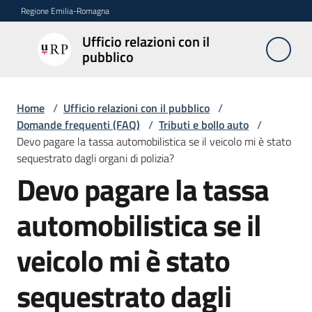
Vai al contenuto
Vai alla navigazione
Vai al footer
Regione Emilia-Romagna
Ufficio relazioni con il
Ufficio
pubblico
relazioni
con il
pubblico
Home
/
Ufficio relazioni con il pubblico
/
Domande frequenti (FAQ)
/
Tributi e bollo auto
/
Devo pagare la tassa automobilistica se il veicolo mi è stato
sequestrato dagli organi di polizia?
Novità
Devo pagare la tassa
Salta al contenuto
automobilistica se il
Servizi
dell'Urp
veicolo mi è stato
sequestrato dagli
Accesso
e