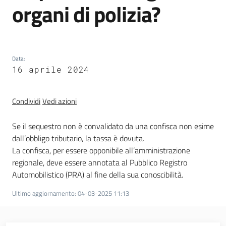
organi di polizia?
trasparenza
Domande
Data
frequenti
:
16 aprile 2024
(FAQ)
Menu selezionato
P
Condividi
Vedi azioni
e
r
Se il sequestro non è convalidato da una confisca non esime
s
dall’obbligo tributario, la tassa è dovuta.
o
La confisca, per essere opponibile all’amministrazione
n
regionale, deve essere annotata al Pubblico Registro
e
Automobilistico (PRA) al fine della sua conoscibilità.
e
Ultimo aggiornamento
:
04-03-2025 11:13
o
r
g