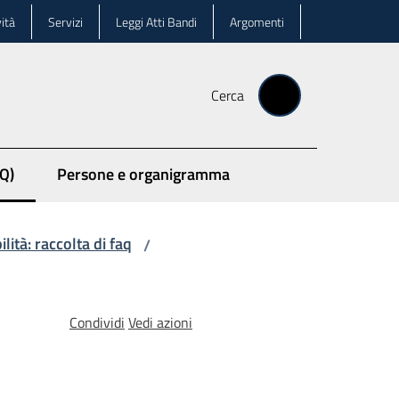
ità
Servizi
Leggi Atti Bandi
Argomenti
Cerca
Q)
Persone e organigramma
lità: raccolta di faq
/
Condividi
Vedi azioni