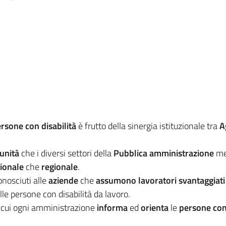
ersone con disabilità
è frutto della sinergia istituzionale tra
A
tunità
che i diversi settori della
Pubblica amministrazione
met
ionale
che
regionale
.
onosciuti alle
aziende
che
assumono lavoratori svantaggiati
le persone con disabilità da lavoro.
 cui ogni amministrazione
informa
ed
orienta
le
persone con 