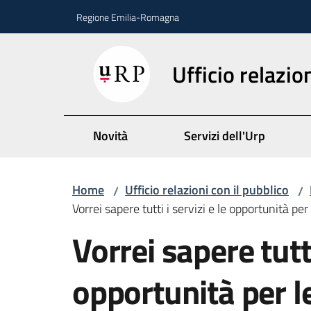
Vai al contenuto
Vai alla navigazione
Vai al footer
Regione Emilia-Romagna
Ufficio relazio
Novità
Servizi dell'Urp
Home
Ufficio relazioni con il pubblico
/
/
Vorrei sapere tutti i servizi e le opportunità per
Salta al contenuto
Vorrei sapere tutti
opportunità per l