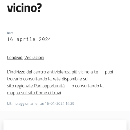
vicino?
trasparenza
Domande
Data
:
frequenti
16 aprile 2024
(FAQ)
Menu selezionato
P
Condividi
Vedi azioni
e
r
L'indirizzo del
centro antiviolenza più vicino a te
puoi
s
trovarlo consultando la rete disponibile sul
o
sito regionale Pari opportunità
o consultando la
n
mappa sul sito Come ci trovi
.
e
Ultimo aggiornamento
:
16-04-2024 14:29
e
o
r
g