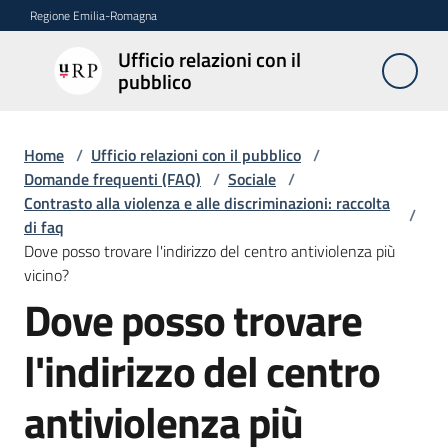
Vai al contenuto
Vai alla navigazione
Vai al footer
Regione Emilia-Romagna
Ufficio relazioni con il
Ufficio
pubblico
relazioni
con il
pubblico
Home
/
Ufficio relazioni con il pubblico
/
Domande frequenti (FAQ)
/
Sociale
/
Contrasto alla violenza e alle discriminazioni: raccolta
/
di faq
Novità
Dove posso trovare l'indirizzo del centro antiviolenza più
vicino?
Dove posso trovare
Salta al contenuto
Servizi
dell'Urp
l'indirizzo del centro
antiviolenza più
Accesso
e