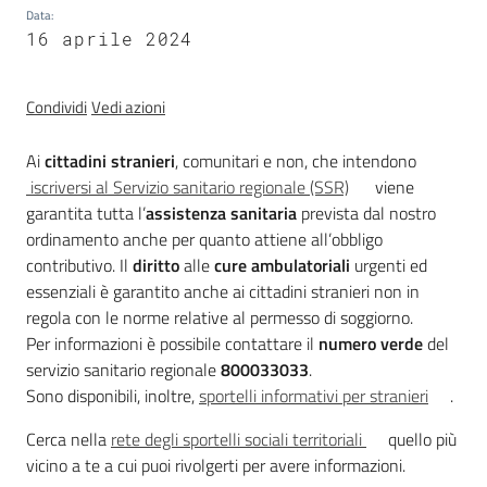
trasparenza
Data
:
16 aprile 2024
Domande
Condividi
Vedi azioni
frequenti
(FAQ)
Ai
cittadini stranieri
, comunitari e non, che intendono
Menu selezionato
iscriversi al Servizio sanitario regionale (SSR)
viene
garantita tutta l’
assistenza sanitaria
prevista dal nostro
P
ordinamento anche per quanto attiene all’obbligo
e
contributivo. Il
diritto
alle
cure ambulatoriali
urgenti ed
r
essenziali è garantito anche ai cittadini stranieri non in
s
regola con le norme relative al permesso di soggiorno.
o
Per informazioni è possibile contattare il
numero verde
del
n
servizio sanitario regionale
800033033
.
e
Sono disponibili, inoltre,
sportelli informativi per stranieri
.
e
o
Cerca nella
rete degli sportelli sociali territoriali
quello più
r
vicino a te a cui puoi rivolgerti per avere informazioni.
g