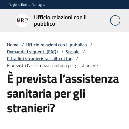
Vai al contenuto
Vai alla navigazione
Vai al footer
Regione Emilia-Romagna
Ufficio relazioni con il
Ufficio
pubblico
relazioni
con il
pubblico
Home
/
Ufficio relazioni con il pubblico
/
Domande frequenti (FAQ)
/
Sociale
/
Cittadini stranieri: raccolta di faq
/
È prevista l’assistenza sanitaria per gli stranieri?
Novità
È prevista l’assistenza
Salta al contenuto
sanitaria per gli
Servizi
dell'Urp
stranieri?
Accesso
e