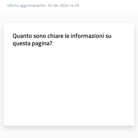
a
Ultimo aggiornamento
:
16-04-2024 14:29
n
i
g
r
Quanto sono chiare le informazioni su
a
questa pagina?
m
Valuta da 1 a 5 stelle
m
a
Regione
Emilia-
Romagna
Regione