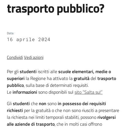
trasporto pubblico?
trasparenza
Domande
Data
frequenti
:
16 aprile 2024
(FAQ)
Menu selezionato
P
Condividi
Vedi azioni
e
r
Per gli
studenti
iscritti alle
scuole elementari, medie o
s
superiori
la Regione ha attivato la
gratuità
del
trasporto
o
pubblico
, sulla base di determinati requisiti.
n
Le
informazioni
sono disponibili sul
sito “Salta su!”
e
Gli
studenti
che
non
sono
in possesso dei requisiti
e
richiesti
per la gratuità o che non sono riusciti a presentare
o
la richiesta nei limiti temporali stabiliti, possono
rivolgersi
r
alle aziende di trasporto
, che in molti casi offrono
g