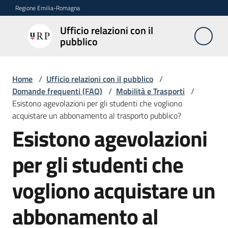
Vai al contenuto
Vai alla navigazione
Vai al footer
Regione Emilia-Romagna
Ufficio relazioni con il
Ufficio
pubblico
relazioni
con il
pubblico
Home
/
Ufficio relazioni con il pubblico
/
Domande frequenti (FAQ)
/
Mobilità e Trasporti
/
Esistono agevolazioni per gli studenti che vogliono
acquistare un abbonamento al trasporto pubblico?
Novità
Esistono agevolazioni
Salta al contenuto
per gli studenti che
Servizi
dell'Urp
vogliono acquistare un
abbonamento al
Accesso
e