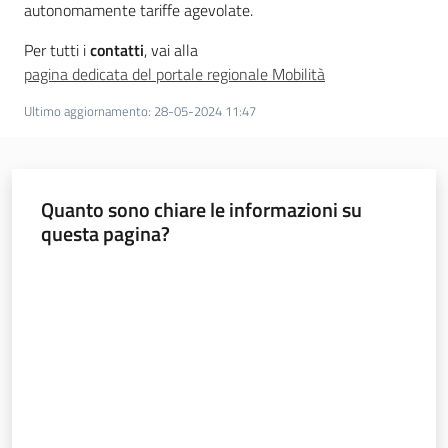
autonomamente tariffe agevolate.
a
n
Per tutti i
contatti
, vai alla
i
pagina dedicata del portale regionale Mobilità
g
r
Ultimo aggiornamento
:
28-05-2024 11:47
a
m
m
a
Quanto sono chiare le informazioni su
questa pagina?
Valuta da 1 a 5 stelle
Regione
Emilia-
Romagna
Regione