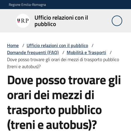
Vai al contenuto
Vai alla navigazione
Vai al footer
Regione Emilia-Romagna
Ufficio relazioni con il
Ufficio
pubblico
relazioni
con il
pubblico
Home
/
Ufficio relazioni con il pubblico
/
Domande frequenti (FAQ)
/
Mobilità e Trasporti
/
Dove posso trovare gli orari dei mezzi di trasporto pubblico
(treni e autobus)?
Novità
Dove posso trovare gli
Salta al contenuto
orari dei mezzi di
Servizi
dell'Urp
trasporto pubblico
(treni e autobus)?
Accesso
e