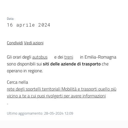
trasparenza
Data
:
16 aprile 2024
Domande
frequenti
(FAQ)
Condividi
Vedi azioni
Menu selezionato
P
Gli orari degli
autobus
e dei
treni
in Emilia-Romagna
e
sono disponibili sui
siti delle aziende di trasporto
che
r
operano in regione.
s
Cerca nella
o
rete degli sportelli territoriali Mobilità e trasporti quello più
n
vicino a te a cui puoi rivolgerti per avere informazioni
e
.
e
o
Ultimo aggiornamento
:
28-05-2024 12:09
r
g