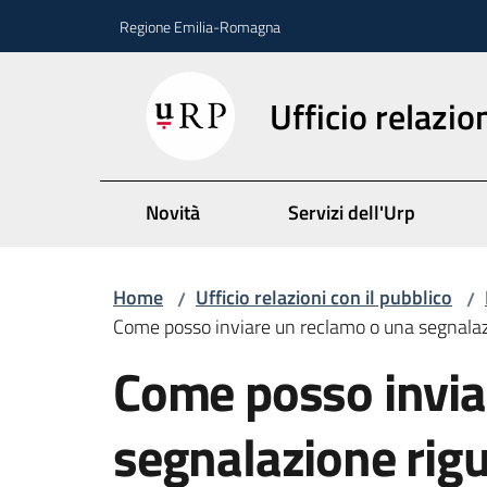
Vai al contenuto
Vai alla navigazione
Vai al footer
Regione Emilia-Romagna
Ufficio relazio
Novità
Servizi dell'Urp
Home
Ufficio relazioni con il pubblico
/
/
Come posso inviare un reclamo o una segnalazio
Salta al contenuto
Come posso invia
segnalazione rigu