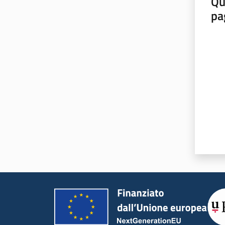
Qu
pa
Valut