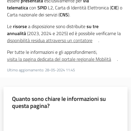
essere
presentata
esclusivamente per
via
telematica
con
SPID
L2, Carta di Identità Elettronica (
CIE
) o
Novità
Carta nazionale dei servizi (
CNS
).
Le
risorse
a disposizione sono distribuite
su tre
Servizi
annualità
(2023, 2024 e 2025) ed è possibile verificarne la
disponibilità residua attraverso un contatore
.
Leggi Atti Bandi
Per tutte le informazioni e gli approfondimenti,
visita la pagina dedicata del portale regionale Mobilità
.
Ultimo aggiornamento
:
28-05-2024 11:45
Argomenti
Quanto sono chiare le informazioni su
questa pagina?
Valuta da 1 a 5 stelle