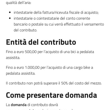
qualità dell’aria:
a
n
intestatarie della fattura/ricevuta fiscale di acquisto;
i
intestatarie o cointestatarie del conto corrente
g
bancario o postale su cui verrà effettuato il versamento
r
del contributo.
a
m
Entità del contributo
m
a
Fino a euro 500,00 per l’acquisto di una bici a pedalata
assistita.
Fino a euro 1.000,00 per l’acquisto di una cargo bike a
pedalata assistita.
Il contributo non potrà superare il 50% del costo del mezzo.
Regione
Emilia-
Come presentare domanda
Romagna
La
domanda
di contributo dovrà
Regione