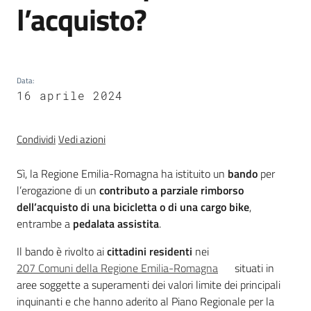
l’acquisto?
trasparenza
Domande
Data
frequenti
:
16 aprile 2024
(FAQ)
Menu selezionato
P
Condividi
Vedi azioni
e
r
Sì, la Regione Emilia-Romagna ha istituito un
bando
per
s
l’erogazione di un
contributo a parziale rimborso
o
dell’acquisto di una bicicletta o di una cargo bike
,
n
entrambe a
pedalata assistita
.
e
Il bando è rivolto ai
cittadini residenti
nei
e
207 Comuni della Regione Emilia-Romagna
situati in
o
aree soggette a superamenti dei valori limite dei principali
r
inquinanti e che hanno aderito al Piano Regionale per la
g