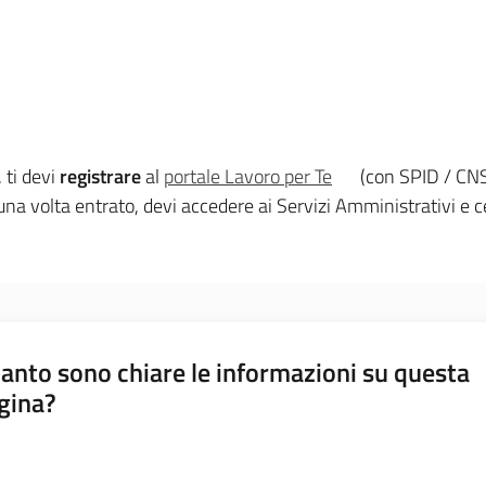
, ti devi
registrare
al
portale Lavoro per Te
(con SPID / CNS 
una volta entrato, devi accedere ai Servizi Amministrativi e c
anto sono chiare le informazioni su questa
gina?
a da 1 a 5 stelle