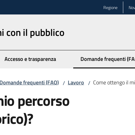
Regione
Nov
ni con il pubblico
Accesso e trasparenza
Domande frequenti (FA
Menu selezionato
Domande frequenti (FAQ)
Lavoro
Come ottengo il mi
/
/
mio percorso
rico)?