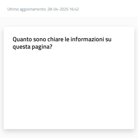
a
Ultimo aggiornamento
:
28-04-2025 16:42
n
i
g
r
Quanto sono chiare le informazioni su
a
questa pagina?
m
m
Valuta da 1 a 5 stelle
a
Regione
Emilia-
Romagna
Regione