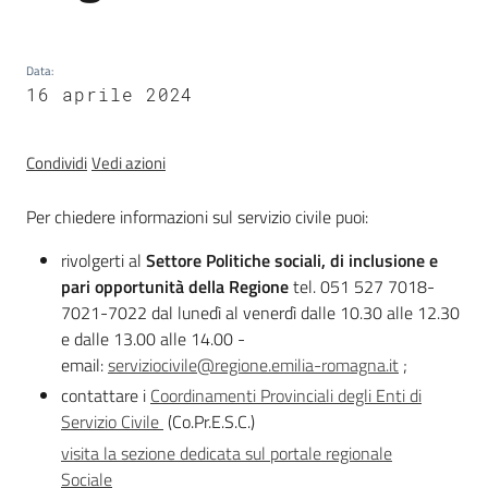
trasparenza
Data
:
16 aprile 2024
Domande
frequenti
(FAQ)
Condividi
Vedi azioni
Menu selezionato
P
Per chiedere informazioni sul servizio civile puoi:
e
rivolgerti al
Settore Politiche sociali, di inclusione e
r
pari opportunità della Regione
tel. 051 527 7018-
s
7021-7022 dal lunedì al venerdì dalle 10.30 alle 12.30
o
e dalle 13.00 alle 14.00
-
n
email:
serviziocivile@regione.emilia-romagna.it
;
e
contattare i
Coordinamenti Provinciali degli Enti di
e
Servizio Civile
(Co.Pr.E.S.C.)
o
r
visita la sezione dedicata sul portale regionale
g
Sociale