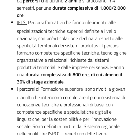
da
percorsi
che durano
2 anni
e si articolano in 4
semestri, per una
durata complessiva di 1.800/2.000
Novità
ore
.
IFTS
Percorsi formativi che fanno riferimento alle
Servizi
specializzazioni tecniche superiori definite a livello
nazionale, con un’articolazione declinata rispetto alle
Leggi Atti Bandi
specificità territoriali dei sistemi produttivi. I percorsi
formano competenze specifiche tecniche, tecnologiche,
organizzative e relazionali richieste dai sistemi
produttivi territoriali e dalle imprese dei servizi. Hanno
Argomenti
una
durata complessiva di 800 ore, di cui almeno il
30% di stage aziendale
.
I percorsi di
Formazione superiore
sono rivolti a giovani
e adulti che intendono completare il proprio sistema di
conoscenze tecniche e professionali di base, con
competenze specifiche e specialistiche digitali e
linguistiche, per la sostenibilità e per l’innovazione
sociale. Sono definiti a partire dal Sistema regionale
delle qualifiche (SRQ), il repertorio delle figure