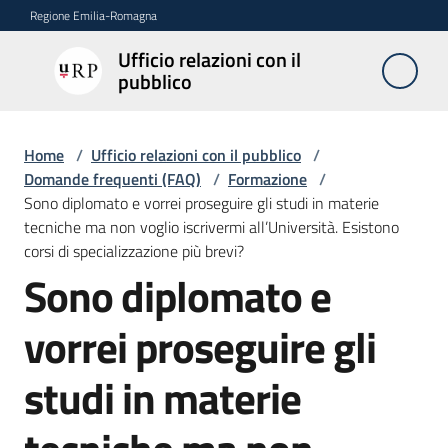
Vai al contenuto
Vai alla navigazione
Vai al footer
Regione Emilia-Romagna
Ufficio relazioni con il
Ufficio
pubblico
relazioni
con il
pubblico
Home
/
Ufficio relazioni con il pubblico
/
Domande frequenti (FAQ)
/
Formazione
/
Sono diplomato e vorrei proseguire gli studi in materie
tecniche ma non voglio iscrivermi all’Università. Esistono
Novità
corsi di specializzazione più brevi?
Sono diplomato e
Salta al contenuto
Servizi
vorrei proseguire gli
dell'Urp
studi in materie
Accesso
e