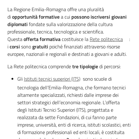
a
La Regione Emilia-Romagna offre una pluralità
n
di
opportunità formative
a cui
possono iscriversi giovani
i
diplomati
fondate sulla valorizzazione della cultura
g
professionale, tecnica, tecnologica e scientifica.
r
Questa
offerta formativa
costituisce la
Rete politecnica
:
a
i
corsi
sono
gratuiti
poiché finanziati attraverso risorse
m
europee, nazionali e regionali e destinati a giovani e adulti.
m
a
La Rete politecnica comprende
tre tipologie
di percorsi:
Gli
Istituti tecnici superiori (ITS)
sono scuole di
tecnologia dell’Emilia-Romagna, che formano tecnici
altamente specializzati, richiesti dalle imprese dei
settori strategici dell’economia regionale. L’offerta
Regione
degli Istituti Tecnici Superiori (ITS), progettata e
Emilia-
realizzata da sette Fondazioni, di cui fanno parte
Romagna
imprese, università, enti di ricerca, istituti scolastici, enti
di formazione professionali ed enti locali, è costituita
Regione