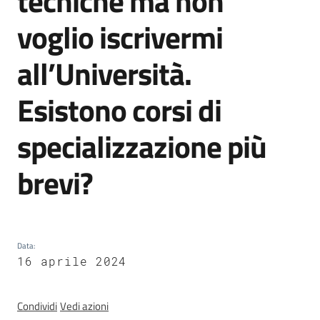
tecniche ma non
trasparenza
voglio iscrivermi
all’Università.
Domande
frequenti
Esistono corsi di
(FAQ)
Menu selezionato
specializzazione più
P
e
brevi?
r
s
o
n
e
Data
:
e
16 aprile 2024
o
r
Condividi
Vedi azioni
g