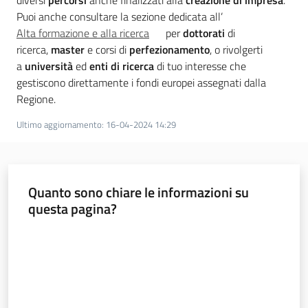
diversi
percorsi
anche finalizzati alla
creazione di impresa
.
a
Puoi anche consultare la sezione dedicata all’
n
Alta formazione e alla ricerca
per
dottorati
di
i
ricerca,
master
e corsi di
perfezionamento
, o rivolgerti
g
a
università
ed
enti di ricerca
di tuo interesse che
r
gestiscono direttamente i fondi europei assegnati dalla
a
Regione.
m
m
Ultimo aggiornamento
:
16-04-2024 14:29
a
Quanto sono chiare le informazioni su
questa pagina?
Valuta da 1 a 5 stelle
Regione
Emilia-
Romagna
Regione