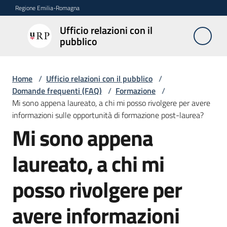
Vai al contenuto
Vai alla navigazione
Vai al footer
Regione Emilia-Romagna
Ufficio relazioni con il
Ufficio
pubblico
relazioni
con il
pubblico
Home
/
Ufficio relazioni con il pubblico
/
Domande frequenti (FAQ)
/
Formazione
/
Mi sono appena laureato, a chi mi posso rivolgere per avere
informazioni sulle opportunità di formazione post-laurea?
Novità
Mi sono appena
Salta al contenuto
laureato, a chi mi
Servizi
dell'Urp
posso rivolgere per
avere informazioni
Accesso
e