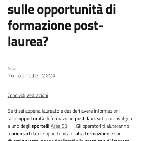
sulle opportunità di
trasparenza
formazione post-
Domande
laurea?
frequenti
(FAQ)
Menu selezionato
P
e
Data
:
16 aprile 2024
r
s
o
Condividi
Vedi azioni
n
e
Se ti sei appena laureato e desideri avere informazioni
e
sulle
opportunità
di formazione
post-laurea
ti puoi rivolgere
o
a uno degli
sportelli
Area S3
. Gli operatori ti aiuteranno
r
a
orientarti
tra le opportunità di
alta formazione
e sui
g