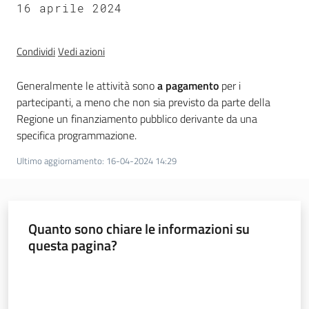
16 aprile 2024
trasparenza
Condividi
Vedi azioni
Domande
frequenti
Generalmente le attività sono
a pagamento
per i
(FAQ)
partecipanti, a meno che non sia previsto da parte della
Menu selezionato
Regione un finanziamento pubblico derivante da una
specifica programmazione.
P
e
Ultimo aggiornamento
:
16-04-2024 14:29
r
s
o
n
Quanto sono chiare le informazioni su
e
questa pagina?
e
o
Valuta da 1 a 5 stelle
r
g