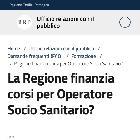
Vai al contenuto
Vai alla navigazione
Vai al footer
Regione Emilia-Romagna
Ufficio relazioni con il
Ufficio
pubblico
relazioni
con il
pubblico
Home
/
Ufficio relazioni con il pubblico
/
Domande frequenti (FAQ)
/
Formazione
/
La Regione finanzia corsi per Operatore Socio Sanitario?
La Regione finanzia
Novità
Salta al contenuto
corsi per Operatore
Servizi
Socio Sanitario?
dell'Urp
Accesso
e
Data
: