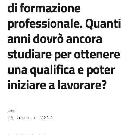
di formazione
trasparenza
professionale. Quanti
Domande
anni dovrò ancora
frequenti
(FAQ)
studiare per ottenere
Menu selezionato
P
una qualifica e poter
e
r
iniziare a lavorare?
s
o
n
e
e
Data
:
o
16 aprile 2024
r
g