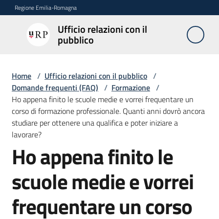
Vai al contenuto
Vai alla navigazione
Vai al footer
Regione Emilia-Romagna
Ufficio relazioni con il
Ufficio
pubblico
relazioni
con il
pubblico
Home
/
Ufficio relazioni con il pubblico
/
Domande frequenti (FAQ)
/
Formazione
/
Ho appena finito le scuole medie e vorrei frequentare un
corso di formazione professionale. Quanti anni dovrò ancora
Novità
studiare per ottenere una qualifica e poter iniziare a
lavorare?
Ho appena finito le
Salta al contenuto
Servizi
dell'Urp
scuole medie e vorrei
frequentare un corso
Accesso
e