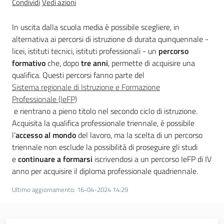
Condividi
Vedi azioni
a
n
In uscita dalla scuola media è possibile scegliere, in
i
alternativa ai percorsi di istruzione di durata quinquennale -
g
licei, istituti tecnici, istituti professionali - un
percorso
r
formativo
che, dopo
tre anni
, permette di acquisire una
a
qualifica. Questi percorsi fanno parte del
m
Sistema regionale di Istruzione e Formazione
m
Professionale (IeFP)
a
e rientrano a pieno titolo nel secondo ciclo di istruzione.
Acquisita la qualifica professionale triennale, è possibile
l’
accesso al mondo
del lavoro, ma la scelta di un percorso
triennale non esclude la possibilità di proseguire gli studi
e
continuare a formarsi
iscrivendosi a un percorso IeFP di IV
anno per acquisire il diploma professionale quadriennale.
Regione
Emilia-
Ultimo aggiornamento
:
16-04-2024 14:29
Romagna
Regione