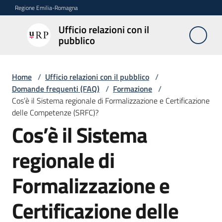
Vai al contenuto
Vai alla navigazione
Vai al footer
Regione Emilia-Romagna
Ufficio relazioni con il
Ufficio
pubblico
relazioni
con il
pubblico
Home
/
Ufficio relazioni con il pubblico
/
Domande frequenti (FAQ)
/
Formazione
/
Cos’è il Sistema regionale di Formalizzazione e Certificazione
delle Competenze (SRFC)?
Novità
Cos’è il Sistema
Salta al contenuto
regionale di
Servizi
dell'Urp
Formalizzazione e
Certificazione delle
Accesso
e