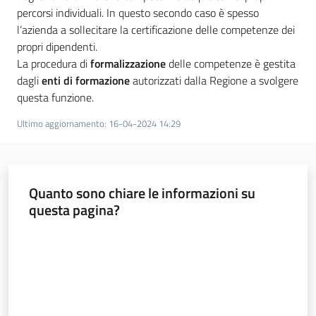
a
percorsi individuali. In questo secondo caso è spesso
n
l’azienda a sollecitare la certificazione delle competenze dei
i
propri dipendenti.
g
La procedura di
formalizzazione
delle competenze è gestita
r
dagli
enti di formazione
autorizzati dalla Regione a svolgere
a
questa funzione.
m
Ultimo aggiornamento
:
16-04-2024 14:29
m
a
Quanto sono chiare le informazioni su
questa pagina?
Valuta da 1 a 5 stelle
Regione
Emilia-
Romagna
Regione