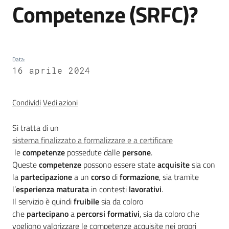
Competenze (SRFC)?
trasparenza
Domande
Data
frequenti
:
16 aprile 2024
(FAQ)
Menu selezionato
P
Condividi
Vedi azioni
e
r
Si tratta di un
s
sistema finalizzato a formalizzare e a certificare
o
le
competenze
possedute dalle
persone
.
n
Queste
competenze
possono essere state
acquisite
sia con
e
la
partecipazione
a un
corso
di
formazione
, sia tramite
e
l’
esperienza maturata
in contesti
lavorativi
.
o
Il servizio è quindi
fruibile
sia da coloro
r
che
partecipano
a
percorsi formativi
, sia da coloro che
g
vogliono valorizzare le competenze acquisite nei propri