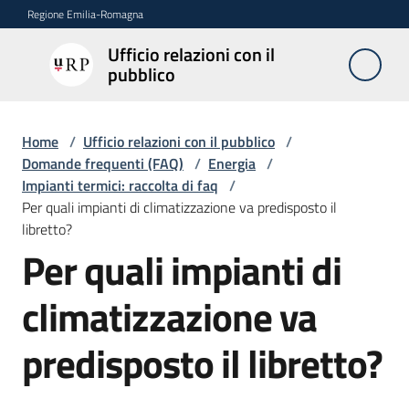
Vai al contenuto
Vai alla navigazione
Vai al footer
Regione Emilia-Romagna
Ufficio relazioni con il
Ufficio
pubblico
relazioni
con il
pubblico
Home
/
Ufficio relazioni con il pubblico
/
Domande frequenti (FAQ)
/
Energia
/
Impianti termici: raccolta di faq
/
Per quali impianti di climatizzazione va predisposto il
Novità
libretto?
Per quali impianti di
Salta al contenuto
Servizi
climatizzazione va
dell'Urp
predisposto il libretto?
Accesso
e