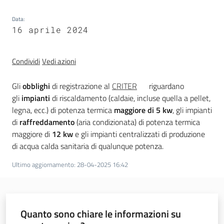
trasparenza
Data
:
16 aprile 2024
Domande
frequenti
Condividi
Vedi azioni
(FAQ)
Menu selezionato
Gli
obblighi
di registrazione al
CRITER
riguardano
gli
impianti
di riscaldamento (caldaie, incluse quella a pellet,
P
legna, ecc.) di potenza termica
maggiore di 5 kw
, gli impianti
e
di
raffreddamento
(aria condizionata) di potenza termica
r
maggiore di
12 kw
e gli impianti centralizzati di produzione
s
di acqua calda sanitaria di qualunque potenza.
o
n
Ultimo aggiornamento
:
28-04-2025 16:42
e
e
o
r
Quanto sono chiare le informazioni su
g