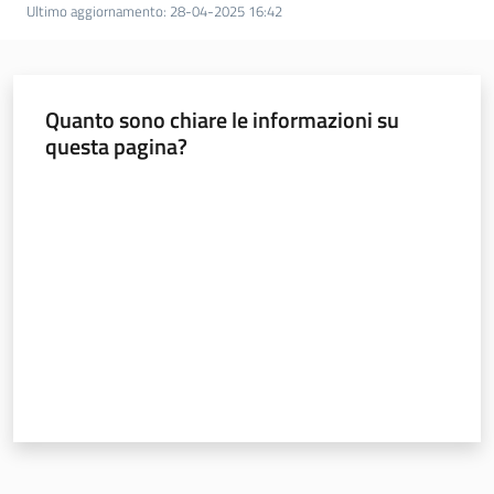
Ultimo aggiornamento
:
28-04-2025 16:42
a
n
i
g
Quanto sono chiare le informazioni su
r
questa pagina?
a
m
Valuta da 1 a 5 stelle
m
a
Regione
Emilia-
Romagna
Regione