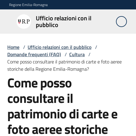
Vai al contenuto
Vai alla navigazione
Vai al footer
Regione Emilia-Romagna
Ufficio relazioni con il
Ufficio
pubblico
relazioni
con il
pubblico
Home
/
Ufficio relazioni con il pubblico
/
Domande frequenti (FAQ)
/
Cultura
/
Come posso consultare il patrimonio di carte e foto aeree
storiche della Regione Emilia-Romagna?
Novità
Come posso
Salta al contenuto
consultare il
Servizi
dell'Urp
patrimonio di carte e
foto aeree storiche
Accesso
e