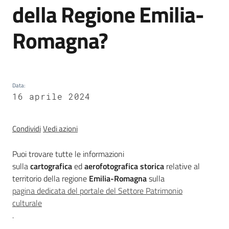
della Regione Emilia-
trasparenza
Romagna?
Domande
frequenti
(FAQ)
Menu selezionato
Data
:
16 aprile 2024
P
e
r
Condividi
Vedi azioni
s
o
Puoi trovare tutte le informazioni
n
sulla
cartografica
ed
aerofotografica
storica
relative al
e
territorio della regione
Emilia-Romagna
sulla
e
pagina dedicata del portale del Settore Patrimonio
o
culturale
r
.
g