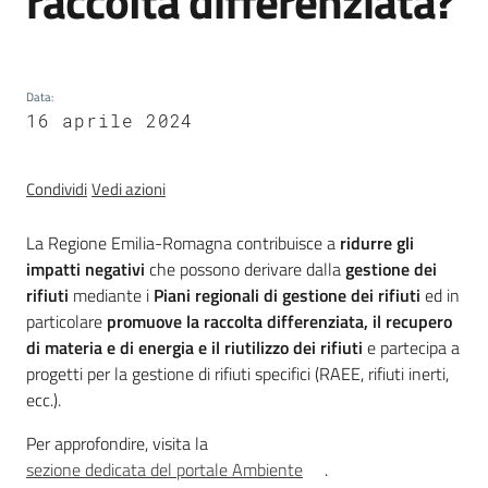
raccolta differenziata?
trasparenza
Data
:
Domande
16 aprile 2024
frequenti
(FAQ)
Menu selezionato
Condividi
Vedi azioni
P
e
La Regione Emilia-Romagna contribuisce a
ridurre gli
r
impatti negativi
che possono derivare dalla
gestione dei
s
rifiuti
mediante i
Piani regionali di gestione dei rifiuti
ed in
o
particolare
promuove la raccolta differenziata, il recupero
n
di materia e di energia e il riutilizzo dei rifiuti
e partecipa a
e
progetti per la gestione di rifiuti specifici (RAEE, rifiuti inerti,
e
ecc.).
o
Per approfondire, visita la
r
sezione dedicata del portale Ambiente
.
g