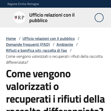
Vai al contenuto
Vai alla navigazione
Vai al footer
Regione Emilia-Romagna
Ufficio relazioni con il
Ufficio
pubblico
relazioni
con il
pubblico
Home
/
Ufficio relazioni con il pubblico
/
Domande frequenti (FAQ)
/
Ambiente
/
Rifiuti e bonifica siti: raccolta di faq
/
Come vengono valorizzati o recuperati i rifiuti della raccolta
Novità
differenziata?
Come vengono
Salta al contenuto
Servizi
valorizzati o
dell'Urp
recuperati i rifiuti della
Accesso
e