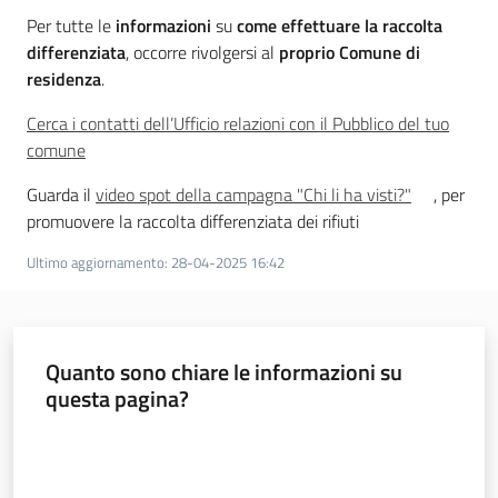
a
Per tutte le
informazioni
su
come effettuare la raccolta
n
differenziata
, occorre rivolgersi al
proprio Comune di
i
residenza
.
g
r
Cerca i contatti dell’Ufficio relazioni con il Pubblico del tuo
a
comune
m
Guarda il
video spot della campagna "Chi li ha visti?"
, per
m
promuovere la raccolta differenziata dei rifiuti
a
Ultimo aggiornamento
:
28-04-2025 16:42
Quanto sono chiare le informazioni su
Regione
questa pagina?
Emilia-
Romagna
Valuta da 1 a 5 stelle
Regione