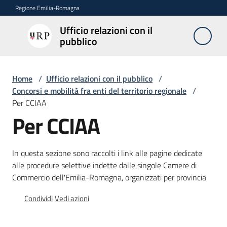
Vai al contenuto
Vai alla navigazione
Vai al footer
Regione Emilia-Romagna
Ufficio relazioni con il
Ufficio
pubblico
relazioni
con il
pubblico
Home
/
Ufficio relazioni con il pubblico
/
Concorsi e mobilità fra enti del territorio regionale
/
Per CCIAA
Per CCIAA
Novità
In questa sezione sono raccolti i link alle pagine dedicate
Servizi
alle procedure selettive indette dalle singole Camere di
dell'Urp
Commercio dell'Emilia-Romagna, organizzati per provincia
Condividi
Vedi azioni
Accesso
e