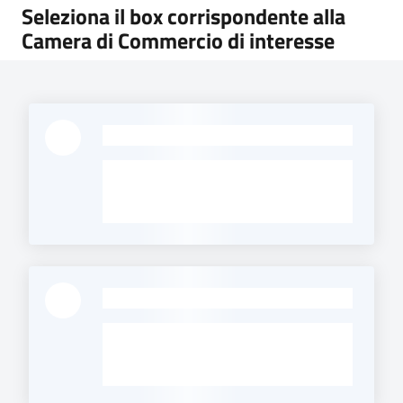
Seleziona il box corrispondente alla
trasparenza
Camera di Commercio di interesse
Domande
frequenti
(FAQ)
-
P
e
r
s
o
n
-
e
e
o
r
g