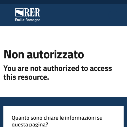
Vai al contenuto
Vai alla navigazione
Vai al footer
Regione Emilia-Romagna
Regione Emilia-Romagna
Novità
Non autorizzato
You are not authorized to access
Atti
this resource.
Accesso
ai
contributi
Quanto sono chiare le informazioni su
questa pagina?
Monitoraggio